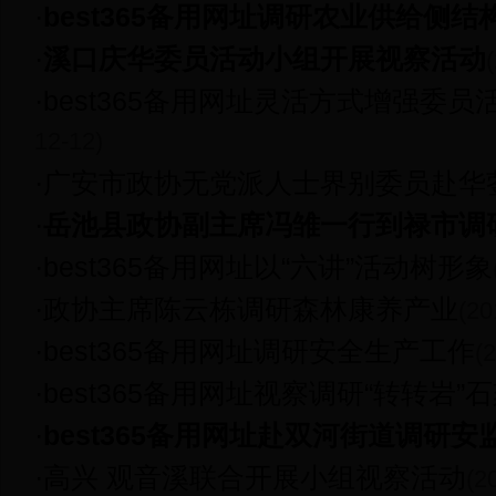
·
best365备用网址调研农业供给侧结
·
溪口庆华委员活动小组开展视察活动
·
best365备用网址灵活方式增强委
12-12)
·
广安市政协无党派人士界别委员赴华
·
岳池县政协副主席冯雏一行到禄市调
·
best365备用网址以“六讲”活动树形象
·
政协主席陈云栋调研森林康养产业
(20
·
best365备用网址调研安全生产工作
(
·
best365备用网址视察调研“转转岩”
·
best365备用网址赴双河街道调研
·
高兴 观音溪联合开展小组视察活动
(2