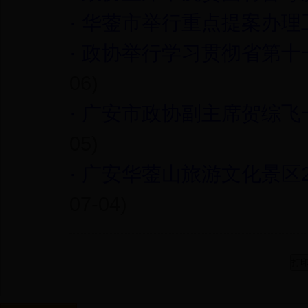
·
华蓥市举行重点提案办理
·
政协举行学习贯彻省第十
06)
·
广安市政协副主席贺综飞
05)
·
广安华蓥山旅游文化景区2
07-04)