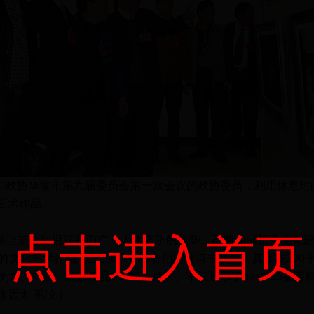
，参加政协华蓥市第九届委员会第一次会议的政协委员，利用休息时间在
艺术作品。
点击进入首页
备用网址充分利用联系面广、人才济济的优势，不断加强机关文化
文化艺术作品为主的best365备用网址诗书画院，其面积20
术、书法、摄影作品138幅（件）。不仅展示了best365备
远太 图/文）