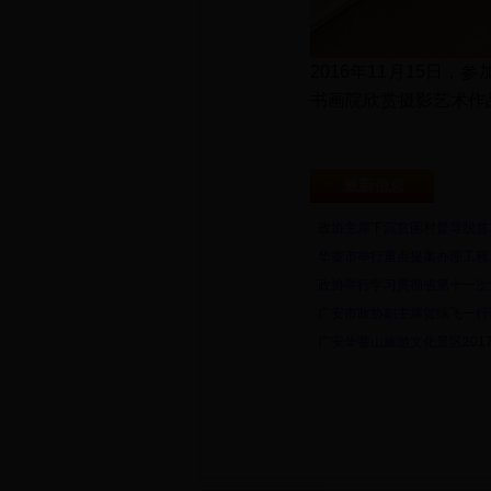
2016年11月15日
书画院欣赏摄影艺术作
最新信息
·
政协主席下沉贫困村督导脱贫
·
华蓥市举行重点提案办理工程
·
政协举行学习贯彻省第十一次
·
广安市政协副主席贺综飞一行
·
广安华蓥山旅游文化景区201