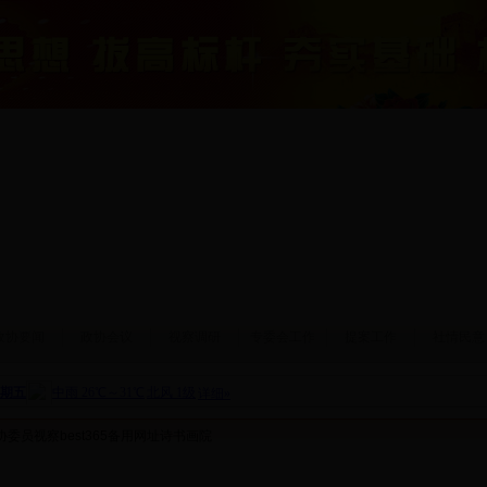
政协要闻
政协会议
视察调研
专委会工作
提案工作
社情民意
协委员视察best365备用网址诗书画院