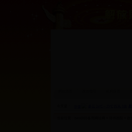
网站首页
政协领导
机构设置
今天是：
当前位置：
best365备用网址网
>
诗书画院
> 政