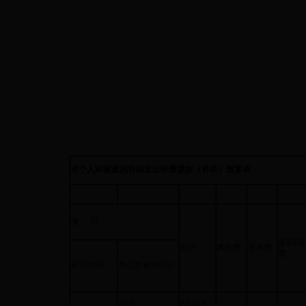
对个人和家庭的补助支出经费拨款（补助）预算表
项 目
退职(役
合计
离休费
退休费
费
科目代码
单位名称(科目)
合计
22,323