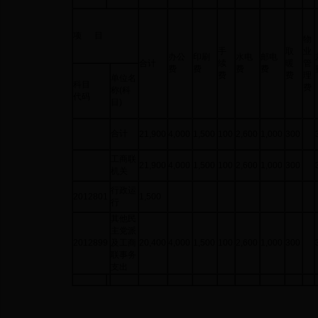
项 目
物
手
取
业
办公
印刷
水电
邮电
合计
续
暖
管
费
费
费
费
费
费
理
单位名
科目
费
称(科
代码
目)
合计
21,900
4,000
1,500
100
2,600
1,000
300
工商联
21,900
4,000
1,500
100
2,600
1,000
300
机关
行政运
2012801
1,500
行
其他民
主党派
2012899
及工商
20,400
4,000
1,500
100
2,600
1,000
300
联事务
支出