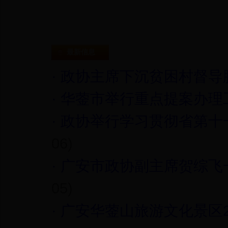
最新信息
·
政协主席下沉贫困村督导
·
华蓥市举行重点提案办理
·
政协举行学习贯彻省第十
06)
·
广安市政协副主席贺综飞
05)
·
广安华蓥山旅游文化景区2