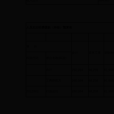
收入总计
384,307
人员支出经费拨款（补助）预算表
项 目
合计
基本工资
津贴补
科目代码
单位名称(科目)
合计
260,084
98,256
91,968
工商联机关
260,084
98,256
91,968
2012801
行政运行
260,084
98,256
91,968