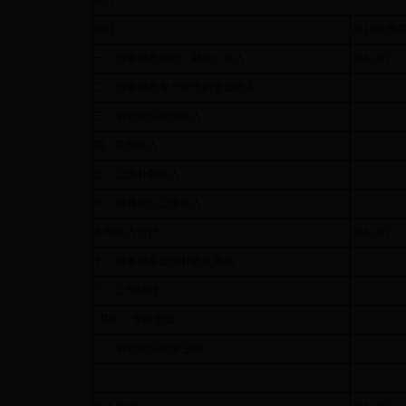
收入
项目
2016年预
一、当年财政拨款（补助）收入
384,307
二、当年财政专户管理的资金收入
三、事业单位经营收入
四、其他收入
五、上级补助收入
六、附属单位上缴收入
本年收入合计
384,307
七、用事业基金弥补收支差额
八、上年结转
其中：专项资金
事业单位经营亏损